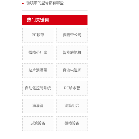
微喷带的型号都有哪些
热门关键词
PE软带
微喷带公司
微喷带厂家
智能施肥机
贴片滴灌带
直流电磁阀
自动化控制系统
PE给水管
滴灌管
滴箭组合
过滤设备
微喷设备