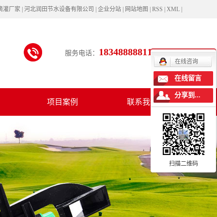
| 滴灌厂家 | 河北润田节水设备有限公司 |
企业分站
|
网站地图
|
RSS
|
XML
|
18348888811
服务电话：
在线咨询
在线留言
分享到...
项目案例
联系我们
扫描二维码