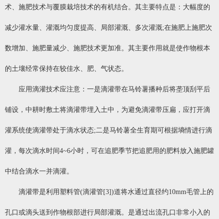
术、施肥技术与覆膜栽培技术的有机结合。其主要特点是：大幅度的
减少灌水量、灌溉均匀度提高、局部灌溉、多次灌溉;在施肥上施肥次
数增加、施肥量减少、施肥技术更加准。其主要作用就是使作物根本
的土壤经常保持在较佳水、肥、气状态。
应用滴灌技术应注意：一是滴灌带在马铃薯播种后将垄顶刮平后
铺设，中耕时敷土将滴灌带埋入土中，为避免滴灌带压扁，应打开滴
灌系统使滴灌带处于滴水状态;二是马铃薯全生育期可根据墒情进行滴
灌，每次滴水时间4~6小时，可在追肥季节把追肥用的肥料放入施肥罐
中结合滴水一并滴灌。
滴灌带是利用塑料管(滴灌管[3])道将水通过直径约10mm毛管上的
孔口或滴头送到作物根部进行局部灌溉。是通过出流孔口非常小入的