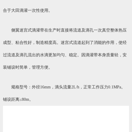
合于大田滴灌一次性使用。
侧翼迷宫式滴灌带在生产时直接将流道及滴孔一次真空整体热压
成型、粘合性好，制造精度高。迷宫式流道起到了消能的作用，使经
过流道及滴孔流出的水滴更加均匀、稳定。因滴灌带本身质量轻，安
装铺设时简单，管理方便。
规格型号：外径16mm，滴头流量2L/h，正常工作压力0.1MPa。
铺设距离≤80m。